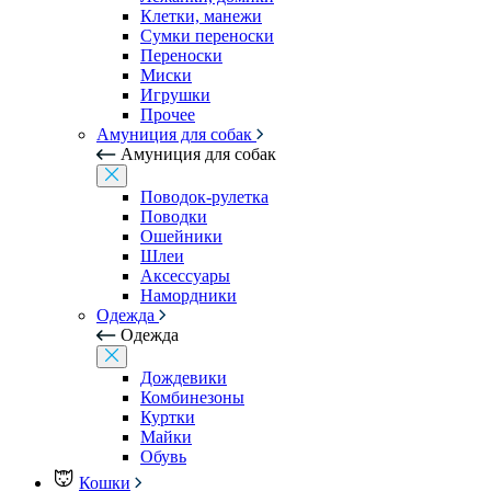
Клетки, манежи
Сумки переноски
Переноски
Миски
Игрушки
Прочее
Амуниция для собак
Амуниция для собак
Поводок-рулетка
Поводки
Ошейники
Шлеи
Аксессуары
Намордники
Одежда
Одежда
Дождевики
Комбинезоны
Куртки
Майки
Обувь
Кошки