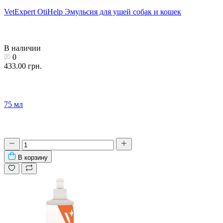
VetExpert OtiHelp Эмульсия для ушей собак и кошек
В наличии
0
433.00 грн.
75 мл
В корзину