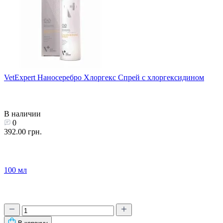
VetExpert Наносеребро Хлоргекс Спрей с хлоргексидином
В наличии
0
392.00 грн.
100 мл