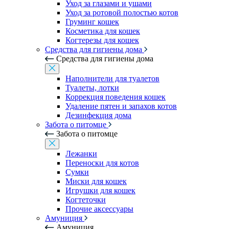
Уход за глазами и ушами
Уход за ротовой полостью котов
Груминг кошек
Косметика для кошек
Когтерезы для кошек
Средства для гигиены дома
Средства для гигиены дома
Наполнители для туалетов
Туалеты, лотки
Коррекция поведения кошек
Удаление пятен и запахов котов
Дезинфекция дома
Забота о питомце
Забота о питомце
Лежанки
Переноски для котов
Сумки
Миски для кошек
Игрушки для кошек
Когтеточки
Прочие аксессуары
Амуниция
Амуниция