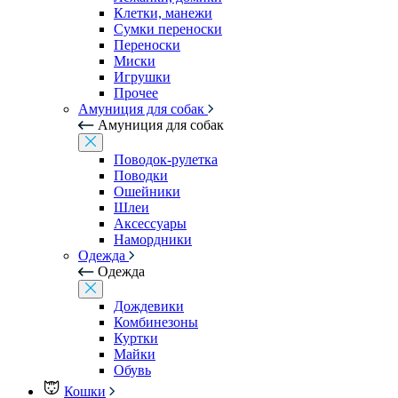
Клетки, манежи
Сумки переноски
Переноски
Миски
Игрушки
Прочее
Амуниция для собак
Амуниция для собак
Поводок-рулетка
Поводки
Ошейники
Шлеи
Аксессуары
Намордники
Одежда
Одежда
Дождевики
Комбинезоны
Куртки
Майки
Обувь
Кошки