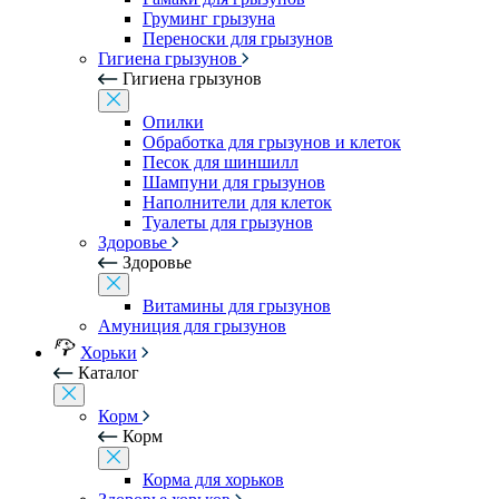
Груминг грызуна
Переноски для грызунов
Гигиена грызунов
Гигиена грызунов
Опилки
Обработка для грызунов и клеток
Песок для шиншилл
Шампуни для грызунов
Наполнители для клеток
Туалеты для грызунов
Здоровье
Здоровье
Витамины для грызунов
Амуниция для грызунов
Хорьки
Каталог
Корм
Корм
Корма для хорьков