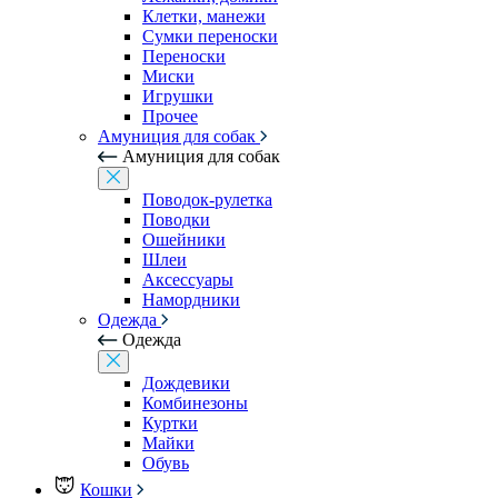
Клетки, манежи
Сумки переноски
Переноски
Миски
Игрушки
Прочее
Амуниция для собак
Амуниция для собак
Поводок-рулетка
Поводки
Ошейники
Шлеи
Аксессуары
Намордники
Одежда
Одежда
Дождевики
Комбинезоны
Куртки
Майки
Обувь
Кошки