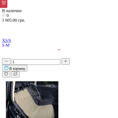
В наличии
0
1 605.00 грн.
XS/S
S-M
M/XL
В корзину