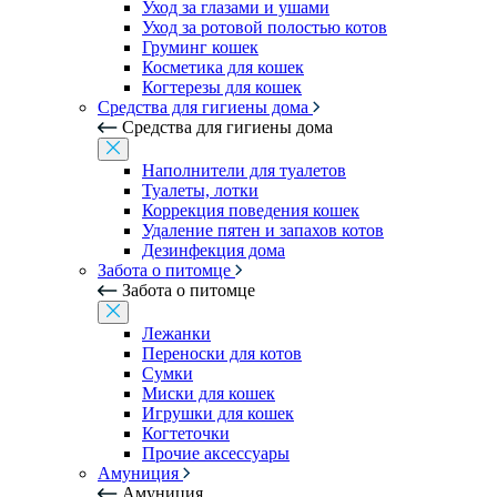
Уход за глазами и ушами
Уход за ротовой полостью котов
Груминг кошек
Косметика для кошек
Когтерезы для кошек
Средства для гигиены дома
Средства для гигиены дома
Наполнители для туалетов
Туалеты, лотки
Коррекция поведения кошек
Удаление пятен и запахов котов
Дезинфекция дома
Забота о питомце
Забота о питомце
Лежанки
Переноски для котов
Сумки
Миски для кошек
Игрушки для кошек
Когтеточки
Прочие аксессуары
Амуниция
Амуниция