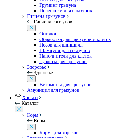
Груминг грызуна
Переноски для грызунов
Гигиена грызунов
Гигиена грызунов
Опилки
Обработка для грызунов и клеток
Песок для шиншилл
Шампуни для грызунов
Наполнители для клеток
Туалеты для грызунов
Здоровье
Здоровье
Витамины для грызунов
Амуниция для грызунов
Хорьки
Каталог
Корм
Корм
Корма для хорьков