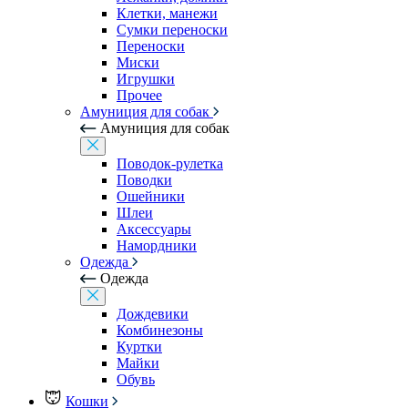
Клетки, манежи
Сумки переноски
Переноски
Миски
Игрушки
Прочее
Амуниция для собак
Амуниция для собак
Поводок-рулетка
Поводки
Ошейники
Шлеи
Аксессуары
Намордники
Одежда
Одежда
Дождевики
Комбинезоны
Куртки
Майки
Обувь
Кошки