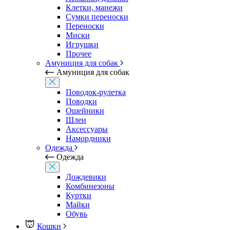
Клетки, манежи
Сумки переноски
Переноски
Миски
Игрушки
Прочее
Амуниция для собак
Амуниция для собак
Поводок-рулетка
Поводки
Ошейники
Шлеи
Аксессуары
Намордники
Одежда
Одежда
Дождевики
Комбинезоны
Куртки
Майки
Обувь
Кошки