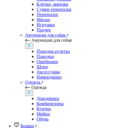
Клетки, манежи
Сумки переноски
Переноски
Миски
Игрушки
Прочее
Амуниция для собак
Амуниция для собак
Поводок-рулетка
Поводки
Ошейники
Шлеи
Аксессуары
Намордники
Одежда
Одежда
Дождевики
Комбинезоны
Куртки
Майки
Обувь
Кошки