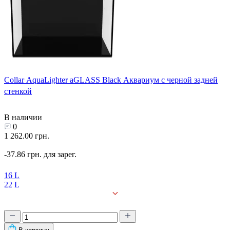
Collar AquaLighter aGLASS Black Аквариум с черной задней
стенкой
В наличии
0
1 262.00 грн.
-37.86 грн. для зарег.
16 L
22 L
30 L
54 L