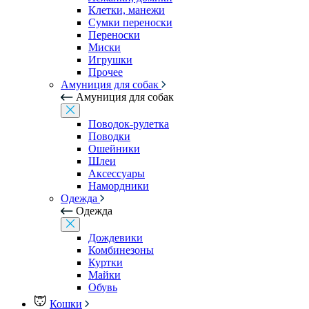
Клетки, манежи
Сумки переноски
Переноски
Миски
Игрушки
Прочее
Амуниция для собак
Амуниция для собак
Поводок-рулетка
Поводки
Ошейники
Шлеи
Аксессуары
Намордники
Одежда
Одежда
Дождевики
Комбинезоны
Куртки
Майки
Обувь
Кошки