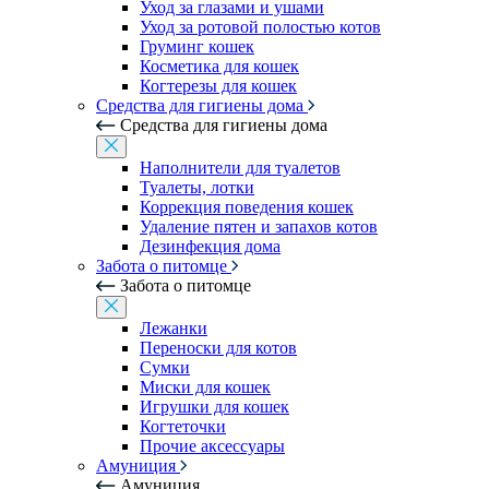
Уход за глазами и ушами
Уход за ротовой полостью котов
Груминг кошек
Косметика для кошек
Когтерезы для кошек
Средства для гигиены дома
Средства для гигиены дома
Наполнители для туалетов
Туалеты, лотки
Коррекция поведения кошек
Удаление пятен и запахов котов
Дезинфекция дома
Забота о питомце
Забота о питомце
Лежанки
Переноски для котов
Сумки
Миски для кошек
Игрушки для кошек
Когтеточки
Прочие аксессуары
Амуниция
Амуниция