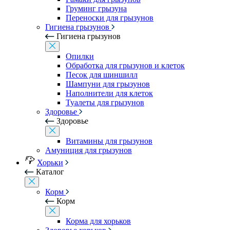
Груминг грызуна
Переноски для грызунов
Гигиена грызунов
Гигиена грызунов
Опилки
Обработка для грызунов и клеток
Песок для шиншилл
Шампуни для грызунов
Наполнители для клеток
Туалеты для грызунов
Здоровье
Здоровье
Витамины для грызунов
Амуниция для грызунов
Хорьки
Каталог
Корм
Корм
Корма для хорьков