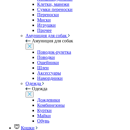
Клетки, манежи
Сумки переноски
Переноски
Миски
Игрушки
Прочее
Амуниция для собак
Амуниция для собак
Поводок-рулетка
Поводки
Ошейники
Шлеи
Аксессуары
Намордники
Одежда
Одежда
Дождевики
Комбинезоны
Куртки
Майки
Обувь
Кошки