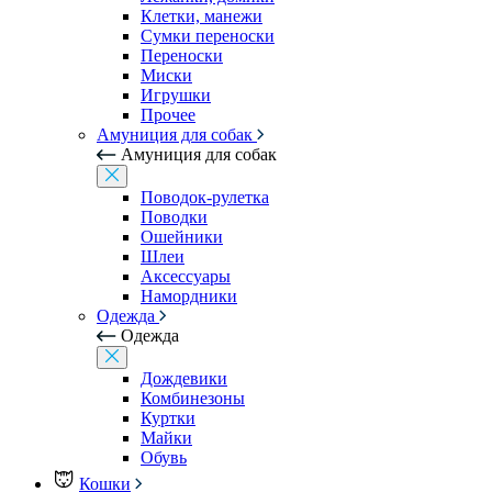
Клетки, манежи
Сумки переноски
Переноски
Миски
Игрушки
Прочее
Амуниция для собак
Амуниция для собак
Поводок-рулетка
Поводки
Ошейники
Шлеи
Аксессуары
Намордники
Одежда
Одежда
Дождевики
Комбинезоны
Куртки
Майки
Обувь
Кошки