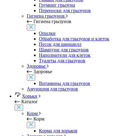
Груминг грызуна
Переноски для грызунов
Гигиена грызунов
Гигиена грызунов
Опилки
Обработка для грызунов и клеток
Песок для шиншилл
Шампуни для грызунов
Наполнители для клеток
Туалеты для грызунов
Здоровье
Здоровье
Витамины для грызунов
Амуниция для грызунов
Хорьки
Каталог
Корм
Корм
Корма для хорьков