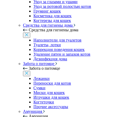
Уход за глазами и ушами
Уход за ротовой полостью котов
Груминг кошек
Косметика для кошек
Когтерезы для кошек
Средства для гигиены дома
Средства для гигиены дома
Наполнители для туалетов
Туалеты, лотки
Коррекция поведения кошек
Удаление пятен и запахов котов
Дезинфекция дома
Забота о питомце
Забота о питомце
Лежанки
Переноски для котов
Сумки
Миски для кошек
Игрушки для кошек
Когтеточки
Прочие аксессуары
Амуниция
Амуниция