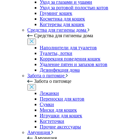
Уход за глазами и ушами
Уход за ротовой полостью котов
Груминг кошек
Косметика для кошек
Когтерезы для кошек
Средства для гигиены дома
Средства для гигиены дома
Наполнители для туалетов
Туалеты, лотки
Коррекция поведения кошек
Удаление пятен и запахов котов
Дезинфекция дома
Забота о питомце
Забота о питомце
Лежанки
Переноски для котов
Сумки
Миски для кошек
Игрушки для кошек
Когтеточки
Прочие аксессуары
Амуниция
Амуниция