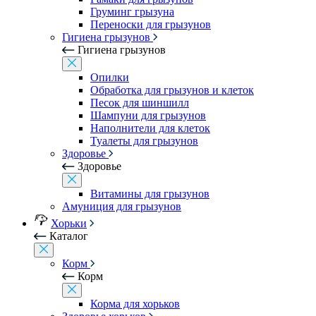
Груминг грызуна
Переноски для грызунов
Гигиена грызунов
Гигиена грызунов
Опилки
Обработка для грызунов и клеток
Песок для шиншилл
Шампуни для грызунов
Наполнители для клеток
Туалеты для грызунов
Здоровье
Здоровье
Витамины для грызунов
Амуниция для грызунов
Хорьки
Каталог
Корм
Корм
Корма для хорьков