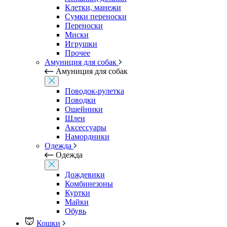
Клетки, манежи
Сумки переноски
Переноски
Миски
Игрушки
Прочее
Амуниция для собак
Амуниция для собак
Поводок-рулетка
Поводки
Ошейники
Шлеи
Аксессуары
Намордники
Одежда
Одежда
Дождевики
Комбинезоны
Куртки
Майки
Обувь
Кошки