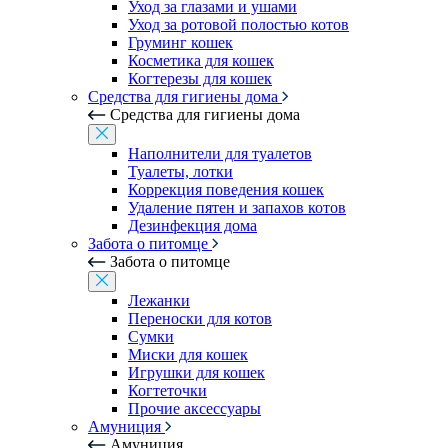
Уход за глазами и ушами
Уход за ротовой полостью котов
Груминг кошек
Косметика для кошек
Когтерезы для кошек
Средства для гигиены дома
Средства для гигиены дома
Наполнители для туалетов
Туалеты, лотки
Коррекция поведения кошек
Удаление пятен и запахов котов
Дезинфекция дома
Забота о питомце
Забота о питомце
Лежанки
Переноски для котов
Сумки
Миски для кошек
Игрушки для кошек
Когтеточки
Прочие аксессуары
Амуниция
Амуниция