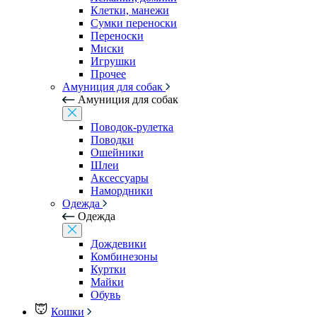
Клетки, манежи
Сумки переноски
Переноски
Миски
Игрушки
Прочее
Амуниция для собак
Амуниция для собак
Поводок-рулетка
Поводки
Ошейники
Шлеи
Аксессуары
Намордники
Одежда
Одежда
Дождевики
Комбинезоны
Куртки
Майки
Обувь
Кошки