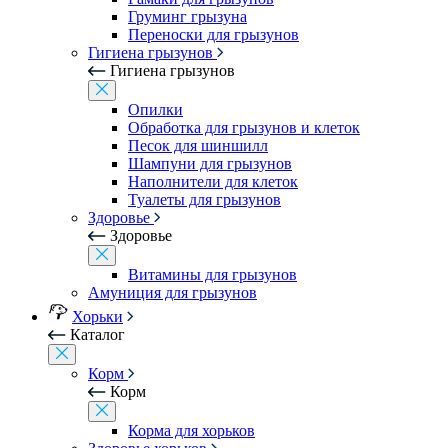
Груминг грызуна
Переноски для грызунов
Гигиена грызунов
Гигиена грызунов
Опилки
Обработка для грызунов и клеток
Песок для шиншилл
Шампуни для грызунов
Наполнители для клеток
Туалеты для грызунов
Здоровье
Здоровье
Витамины для грызунов
Амуниция для грызунов
Хорьки
Каталог
Корм
Корм
Корма для хорьков