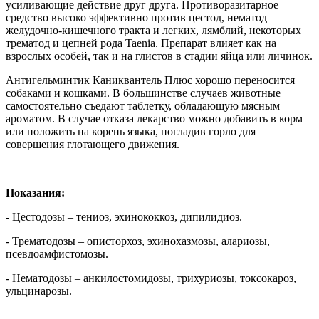
усиливающие действие друг друга. Противоразитарное
средство высоко эффективно против цестод, нематод
желудочно-кишечного тракта и легких, лямблий, некоторых
трематод и цепней рода Taenia. Препарат влияет как на
взрослых особей, так и на глистов в стадии яйца или личинок.
Антигельминтик Каниквантель Плюс хорошо переносится
собаками и кошками. В большинстве случаев животные
самостоятельно съедают таблетку, обладающую мясным
ароматом. В случае отказа лекарство можно добавить в корм
или положить на корень языка, погладив горло для
совершения глотающего движения.
Показания:
- Цестодозы – тениоз, эхинококкоз, дипилидиоз.
- Трематодозы – описторхоз, эхинохазмозы, алариозы,
псевдоамфистомозы.
- Нематодозы – анкилостомидозы, трихуриозы, токсокароз,
ульцинарозы.