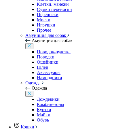
Клетки, манежи
Сумки переноски
Переноски
Миски
Игрушки
Прочее
Амуниция для собак
Амуниция для собак
Поводок-рулетка
Поводки
Ошейники
Шлеи
Аксессуары
Намордники
Одежда
Одежда
Дождевики
Комбинезоны
Куртки
Майки
Обувь
Кошки