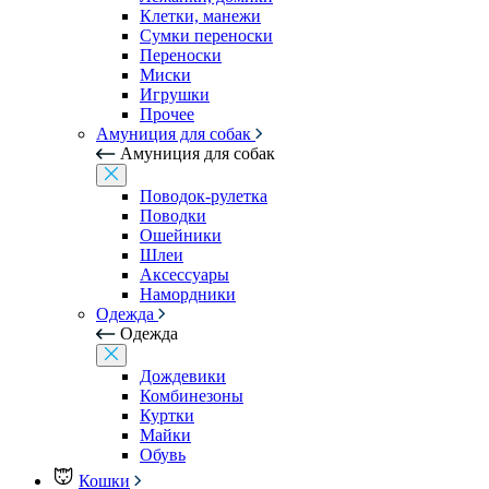
Клетки, манежи
Сумки переноски
Переноски
Миски
Игрушки
Прочее
Амуниция для собак
Амуниция для собак
Поводок-рулетка
Поводки
Ошейники
Шлеи
Аксессуары
Намордники
Одежда
Одежда
Дождевики
Комбинезоны
Куртки
Майки
Обувь
Кошки