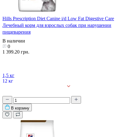
Hills Prescription Diet Canine i/d Low Fat Digestive Care
Лечебный корм для взрослых собак при нарушении
пищеварения
В наличии
0
1 399.20 грн.
1,5 кг
12 кг
В корзину