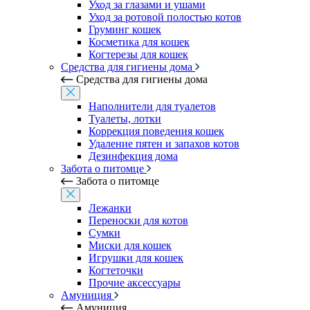
Уход за глазами и ушами
Уход за ротовой полостью котов
Груминг кошек
Косметика для кошек
Когтерезы для кошек
Средства для гигиены дома
Средства для гигиены дома
Наполнители для туалетов
Туалеты, лотки
Коррекция поведения кошек
Удаление пятен и запахов котов
Дезинфекция дома
Забота о питомце
Забота о питомце
Лежанки
Переноски для котов
Сумки
Миски для кошек
Игрушки для кошек
Когтеточки
Прочие аксессуары
Амуниция
Амуниция