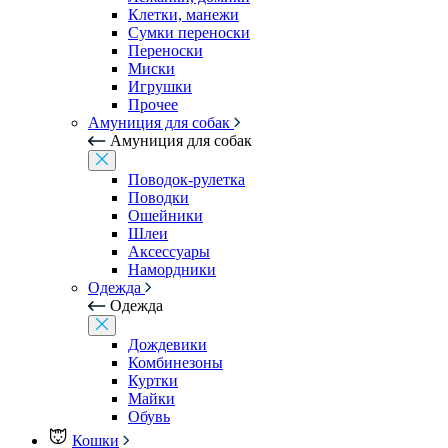
Клетки, манежи
Сумки переноски
Переноски
Миски
Игрушки
Прочее
Амуниция для собак
Амуниция для собак
Поводок-рулетка
Поводки
Ошейники
Шлеи
Аксессуары
Намордники
Одежда
Одежда
Дождевики
Комбинезоны
Куртки
Майки
Обувь
Кошки