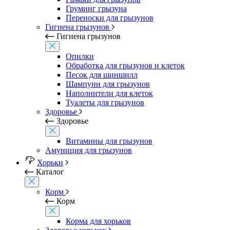
Груминг грызуна
Переноски для грызунов
Гигиена грызунов
Гигиена грызунов
Опилки
Обработка для грызунов и клеток
Песок для шиншилл
Шампуни для грызунов
Наполнители для клеток
Туалеты для грызунов
Здоровье
Здоровье
Витамины для грызунов
Амуниция для грызунов
Хорьки
Каталог
Корм
Корм
Корма для хорьков