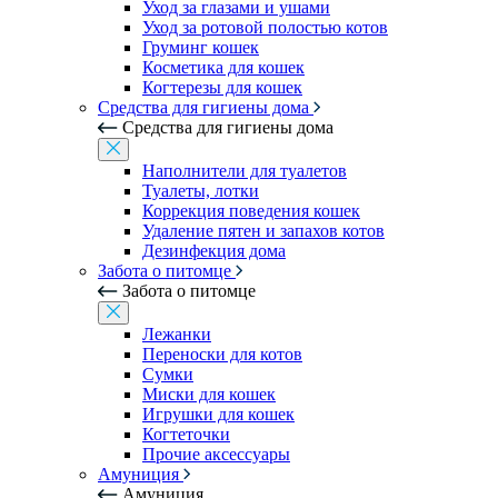
Уход за глазами и ушами
Уход за ротовой полостью котов
Груминг кошек
Косметика для кошек
Когтерезы для кошек
Средства для гигиены дома
Средства для гигиены дома
Наполнители для туалетов
Туалеты, лотки
Коррекция поведения кошек
Удаление пятен и запахов котов
Дезинфекция дома
Забота о питомце
Забота о питомце
Лежанки
Переноски для котов
Сумки
Миски для кошек
Игрушки для кошек
Когтеточки
Прочие аксессуары
Амуниция
Амуниция