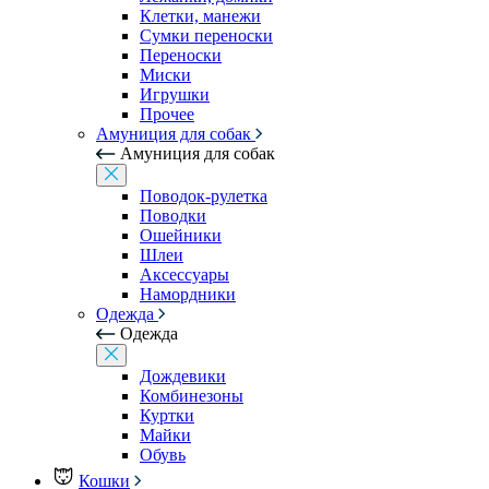
Клетки, манежи
Сумки переноски
Переноски
Миски
Игрушки
Прочее
Амуниция для собак
Амуниция для собак
Поводок-рулетка
Поводки
Ошейники
Шлеи
Аксессуары
Намордники
Одежда
Одежда
Дождевики
Комбинезоны
Куртки
Майки
Обувь
Кошки