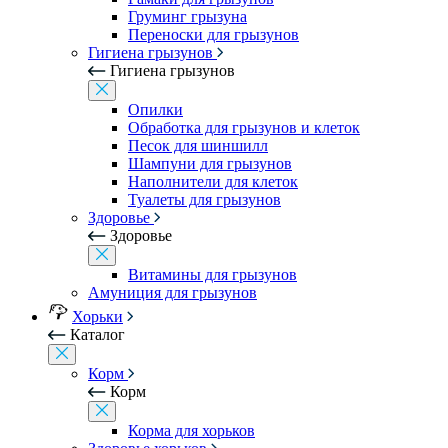
Груминг грызуна
Переноски для грызунов
Гигиена грызунов
Гигиена грызунов
Опилки
Обработка для грызунов и клеток
Песок для шиншилл
Шампуни для грызунов
Наполнители для клеток
Туалеты для грызунов
Здоровье
Здоровье
Витамины для грызунов
Амуниция для грызунов
Хорьки
Каталог
Корм
Корм
Корма для хорьков