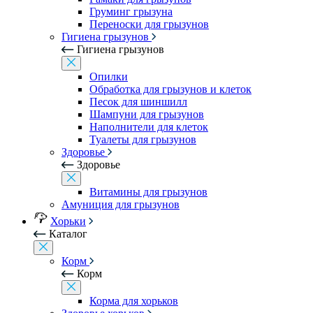
Груминг грызуна
Переноски для грызунов
Гигиена грызунов
Гигиена грызунов
Опилки
Обработка для грызунов и клеток
Песок для шиншилл
Шампуни для грызунов
Наполнители для клеток
Туалеты для грызунов
Здоровье
Здоровье
Витамины для грызунов
Амуниция для грызунов
Хорьки
Каталог
Корм
Корм
Корма для хорьков