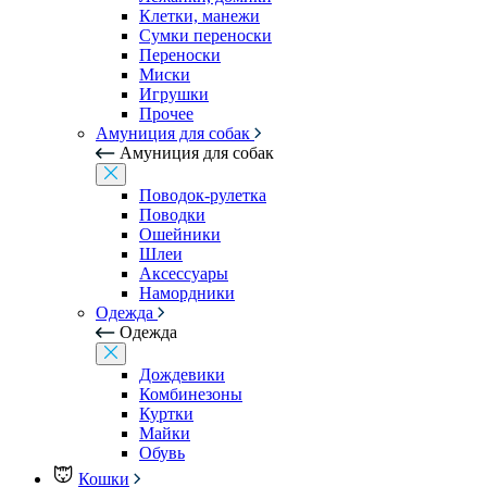
Клетки, манежи
Сумки переноски
Переноски
Миски
Игрушки
Прочее
Амуниция для собак
Амуниция для собак
Поводок-рулетка
Поводки
Ошейники
Шлеи
Аксессуары
Намордники
Одежда
Одежда
Дождевики
Комбинезоны
Куртки
Майки
Обувь
Кошки