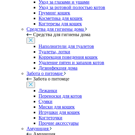
Уход за глазами и ушами
Уход за ротовой полостью котов
Груминг кошек
Косметика для кошек
Когтерезы для кошек
Средства для гигиены дома
Средства для гигиены дома
Наполнители для туалетов
Туалеты, лотки
Коррекция поведения кошек
Удаление пятен и запахов котов
Дезинфекция дома
Забота о питомце
Забота о питомце
Лежанки
Переноски для котов
Сумки
Миски для кошек
Игрушки для кошек
Когтеточки
Прочие аксессуары
Амуниция
Амуниция