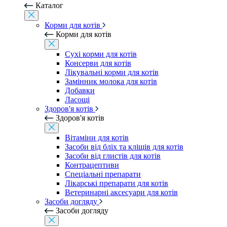
Каталог
Корми для котів
Корми для котів
Сухі корми для котів
Консерви для котів
Лікувальні корми для котів
Замінник молока для котів
Добавки
Ласощі
Здоров'я котів
Здоров'я котів
Вітаміни для котів
Засоби від бліх та кліщів для котів
Засоби від глистів для котів
Контрацептиви
Спеціальні препарати
Лікарські препарати для котів
Ветеринарні аксесуари для котів
Засоби догляду
Засоби догляду