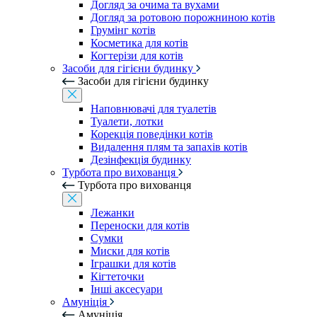
Догляд за очима та вухами
Догляд за ротовою порожниною котів
Грумінг котів
Косметика для котів
Когтерізи для котів
Засоби для гігієни будинку
Засоби для гігієни будинку
Наповнювачі для туалетів
Туалети, лотки
Корекція поведінки котів
Видалення плям та запахів котів
Дезінфекція будинку
Турбота про вихованця
Турбота про вихованця
Лежанки
Переноски для котів
Сумки
Миски для котів
Іграшки для котів
Кігтеточки
Інші аксесуари
Амуніція
Амуніція