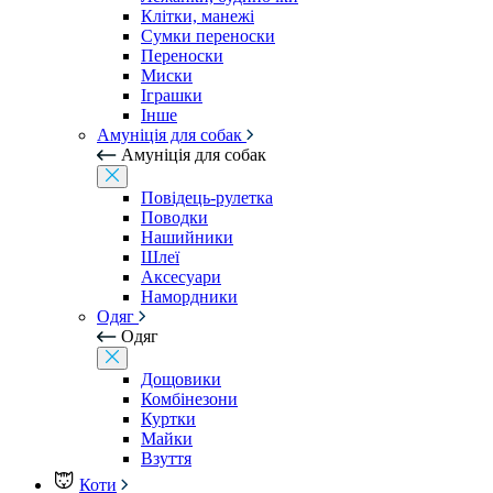
Клітки, манежі
Сумки переноски
Переноски
Миски
Іграшки
Інше
Амуніція для собак
Амуніція для собак
Повідець-рулетка
Поводки
Нашийники
Шлеї
Аксесуари
Намордники
Одяг
Одяг
Дощовики
Комбінезони
Куртки
Майки
Взуття
Коти