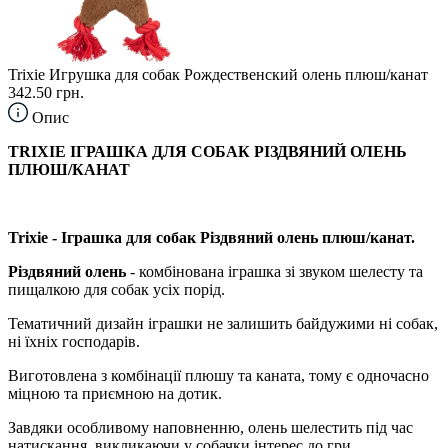
Trixie Игрушка для собак Рождественский олень плюш/канат
342.50 грн.
Опис
TRIXIE ІГРАШКА ДЛЯ СОБАК РІЗДВЯНИЙ ОЛЕНЬ
ПЛЮШ/КАНАТ
Trixie - Іграшка для собак Різдвяний олень плюш/канат.
Різдвяний олень
- комбінована іграшка зі звуком шелесту та
пищалкою для собак усіх порід.
Тематичний дизайн іграшки не залишить байдужими ні собак,
ні їхніх господарів.
Виготовлена з комбінації плюшу та каната, тому є одночасно
міцною та приємною на дотик.
Завдяки особливому наповненню, олень шелестить під час
натискання, викликаючи у собачки інтерес до гри.