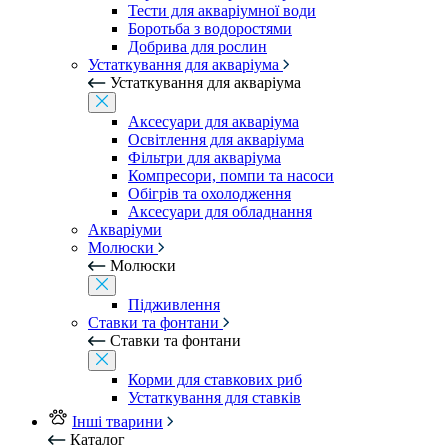
Тести для акваріумної води
Боротьба з водоростями
Добрива для рослин
Устаткування для акваріума
Устаткування для акваріума
Аксесуари для акваріума
Освітлення для акваріума
Фільтри для акваріума
Компресори, помпи та насоси
Обігрів та охолодження
Аксесуари для обладнання
Акваріуми
Молюски
Молюски
Підживлення
Ставки та фонтани
Ставки та фонтани
Корми для ставкових риб
Устаткування для ставків
Інші тварини
Каталог