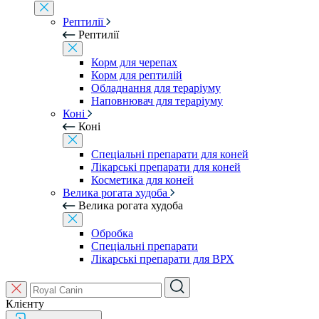
Рептилії
Рептилії
Корм для черепах
Корм для рептилій
Обладнання для тераріуму
Наповнювач для тераріуму
Коні
Коні
Спеціальні препарати для коней
Лікарські препарати для коней
Косметика для коней
Велика рогата худоба
Велика рогата худоба
Обробка
Спеціальні препарати
Лікарські препарати для ВРХ
Клієнту