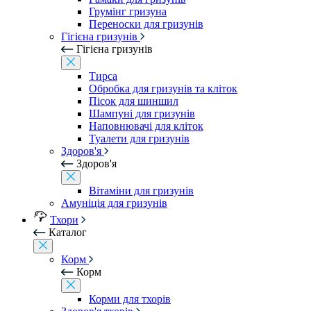
Грумінг гризуна
Переноски для гризунів
Гігієна гризунів
Гігієна гризунів
Тирса
Обробка для гризунів та кліток
Пісок для шиншил
Шампуні для гризунів
Наповнювачі для кліток
Туалети для гризунів
Здоров'я
Здоров'я
Вітаміни для гризунів
Амуніція для гризунів
Тхори
Каталог
Корм
Корм
Корми для тхорів