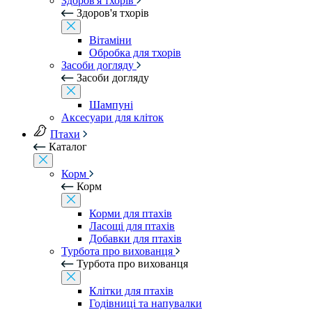
Здоров'я тхорів
Здоров'я тхорів
Вітаміни
Обробка для тхорів
Засоби догляду
Засоби догляду
Шампуні
Аксесуари для кліток
Птахи
Каталог
Корм
Корм
Корми для птахів
Ласощі для птахів
Добавки для птахів
Турбота про вихованця
Турбота про вихованця
Клітки для птахів
Годівниці та напувалки