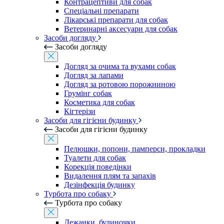
Контрацептиви для собак
Спеціальні препарати
Лікарські препарати для собак
Ветеринарні аксесуари для собак
Засоби догляду
Засоби догляду
Догляд за очима та вухами собак
Догляд за лапами
Догляд за ротовою порожниною
Грумінг собак
Косметика для собак
Кігтерізи
Засоби для гігієни будинку
Засоби для гігієни будинку
Пелюшки, попони, памперси, прокладки
Туалети для собак
Корекція поведінки
Видалення плям та запахів
Дезінфекція будинку
Турбота про собаку
Турбота про собаку
Лежанки, будиночки