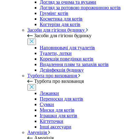
Догляд за очима та вухами
Догляд за ротовою порожниною котів
Грумінг котів
Косметика для котів
Когтерізи для котів
Засоби для гігієни будинку
Засоби для гігієни будинку
Наповнювачі для туалетів
Туалети, лотки
Корекція поведінки котів
Видалення плям та запахів котів
Дезінфекція будинку
Турбота про вихованця
Турбота про вихованця
Лежанки
Переноски для котів
Сумки
Миски для котів
Іграшки для котів
Кігтеточки
Інші аксесуари
Амуніція
Амуніція