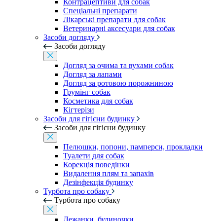
Контрацептиви для собак
Спеціальні препарати
Лікарські препарати для собак
Ветеринарні аксесуари для собак
Засоби догляду
Засоби догляду
Догляд за очима та вухами собак
Догляд за лапами
Догляд за ротовою порожниною
Грумінг собак
Косметика для собак
Кігтерізи
Засоби для гігієни будинку
Засоби для гігієни будинку
Пелюшки, попони, памперси, прокладки
Туалети для собак
Корекція поведінки
Видалення плям та запахів
Дезінфекція будинку
Турбота про собаку
Турбота про собаку
Лежанки, будиночки