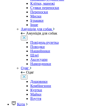
Клітки, манежі
Сумки переноски
Переноски
Миски
Іграшки
Інше
Амуніція для собак
Амуніція для собак
Повідець-рулетка
Поводки
Нашийники
Шлеї
Аксесуари
Намордники
Одяг
Одяг
Дощовики
Комбінезони
Куртки
Майки
Взуття
Коти