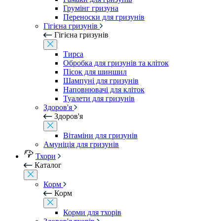
Грумінг гризуна
Переноски для гризунів
Гігієна гризунів
Гігієна гризунів
Тирса
Обробка для гризунів та кліток
Пісок для шиншил
Шампуні для гризунів
Наповнювачі для кліток
Туалети для гризунів
Здоров'я
Здоров'я
Вітаміни для гризунів
Амуніція для гризунів
Тхори
Каталог
Корм
Корм
Корми для тхорів