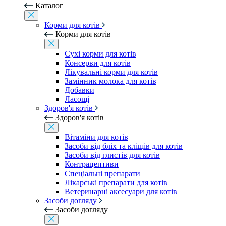
Каталог
Корми для котів
Корми для котів
Сухі корми для котів
Консерви для котів
Лікувальні корми для котів
Замінник молока для котів
Добавки
Ласощі
Здоров'я котів
Здоров'я котів
Вітаміни для котів
Засоби від бліх та кліщів для котів
Засоби від глистів для котів
Контрацептиви
Спеціальні препарати
Лікарські препарати для котів
Ветеринарні аксесуари для котів
Засоби догляду
Засоби догляду