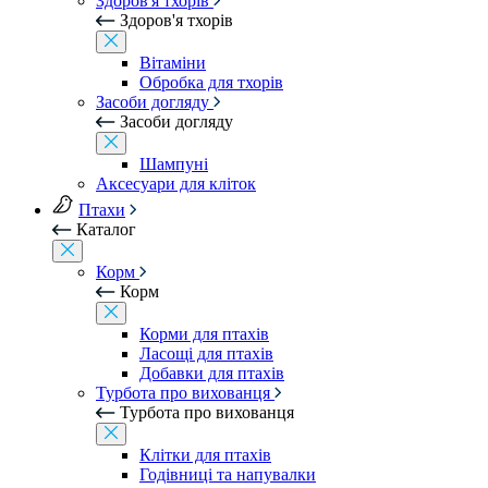
Здоров'я тхорів
Здоров'я тхорів
Вітаміни
Обробка для тхорів
Засоби догляду
Засоби догляду
Шампуні
Аксесуари для кліток
Птахи
Каталог
Корм
Корм
Корми для птахів
Ласощі для птахів
Добавки для птахів
Турбота про вихованця
Турбота про вихованця
Клітки для птахів
Годівниці та напувалки