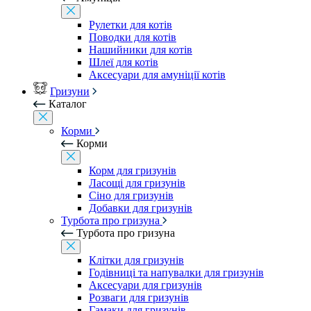
Рулетки для котів
Поводки для котів
Нашийники для котів
Шлеї для котів
Аксесуари для амуніції котів
Гризуни
Каталог
Корми
Корми
Корм для гризунів
Ласощі для гризунів
Сіно для гризунів
Добавки для гризунів
Турбота про гризуна
Турбота про гризуна
Клітки для гризунів
Годівниці та напувалки для гризунів
Аксесуари для гризунів
Розваги для гризунів
Гамаки для гризунів