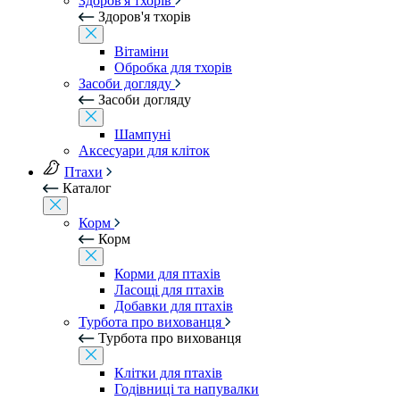
Здоров'я тхорів
Здоров'я тхорів
Вітаміни
Обробка для тхорів
Засоби догляду
Засоби догляду
Шампуні
Аксесуари для кліток
Птахи
Каталог
Корм
Корм
Корми для птахів
Ласощі для птахів
Добавки для птахів
Турбота про вихованця
Турбота про вихованця
Клітки для птахів
Годівниці та напувалки