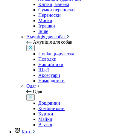
Клітки, манежі
Сумки переноски
Переноски
Миски
Іграшки
Інше
Амуніція для собак
Амуніція для собак
Повідець-рулетка
Поводки
Нашийники
Шлеї
Аксесуари
Намордники
Одяг
Одяг
Дощовики
Комбінезони
Куртки
Майки
Взуття
Коти