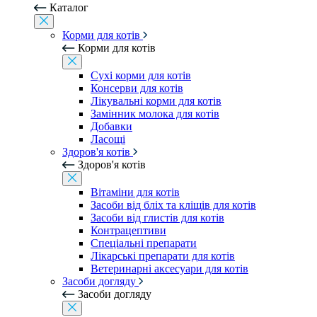
Каталог
Корми для котів
Корми для котів
Сухі корми для котів
Консерви для котів
Лікувальні корми для котів
Замінник молока для котів
Добавки
Ласощі
Здоров'я котів
Здоров'я котів
Вітаміни для котів
Засоби від бліх та кліщів для котів
Засоби від глистів для котів
Контрацептиви
Спеціальні препарати
Лікарські препарати для котів
Ветеринарні аксесуари для котів
Засоби догляду
Засоби догляду