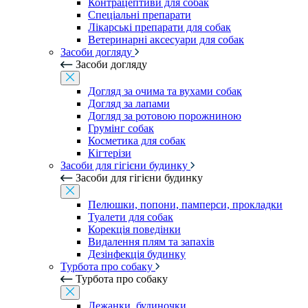
Контрацептиви для собак
Спеціальні препарати
Лікарські препарати для собак
Ветеринарні аксесуари для собак
Засоби догляду
Засоби догляду
Догляд за очима та вухами собак
Догляд за лапами
Догляд за ротовою порожниною
Грумінг собак
Косметика для собак
Кігтерізи
Засоби для гігієни будинку
Засоби для гігієни будинку
Пелюшки, попони, памперси, прокладки
Туалети для собак
Корекція поведінки
Видалення плям та запахів
Дезінфекція будинку
Турбота про собаку
Турбота про собаку
Лежанки, будиночки