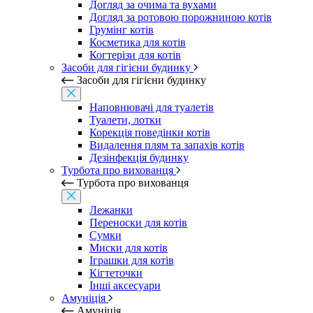
Догляд за очима та вухами
Догляд за ротовою порожниною котів
Грумінг котів
Косметика для котів
Когтерізи для котів
Засоби для гігієни будинку
Засоби для гігієни будинку
Наповнювачі для туалетів
Туалети, лотки
Корекція поведінки котів
Видалення плям та запахів котів
Дезінфекція будинку
Турбота про вихованця
Турбота про вихованця
Лежанки
Переноски для котів
Сумки
Миски для котів
Іграшки для котів
Кігтеточки
Інші аксесуари
Амуніція
Амуніція