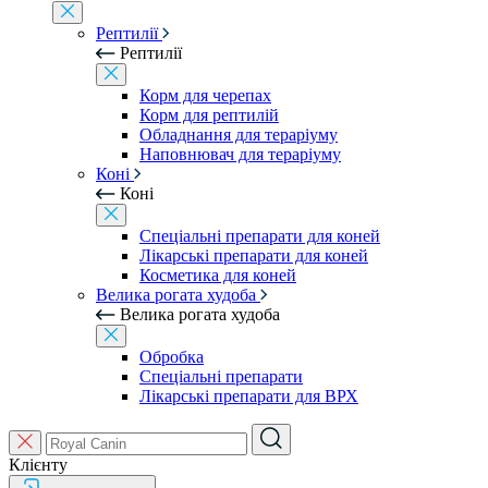
Рептилії
Рептилії
Корм для черепах
Корм для рептилій
Обладнання для тераріуму
Наповнювач для тераріуму
Коні
Коні
Спеціальні препарати для коней
Лікарські препарати для коней
Косметика для коней
Велика рогата худоба
Велика рогата худоба
Обробка
Спеціальні препарати
Лікарські препарати для ВРХ
Клієнту