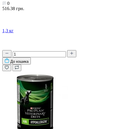
0
516.38 грн.
1,3 кг
До кошика