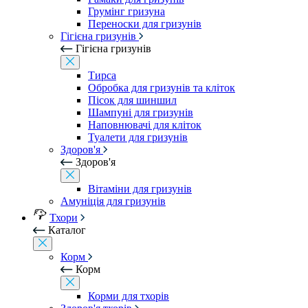
Грумінг гризуна
Переноски для гризунів
Гігієна гризунів
Гігієна гризунів
Тирса
Обробка для гризунів та кліток
Пісок для шиншил
Шампуні для гризунів
Наповнювачі для кліток
Туалети для гризунів
Здоров'я
Здоров'я
Вітаміни для гризунів
Амуніція для гризунів
Тхори
Каталог
Корм
Корм
Корми для тхорів