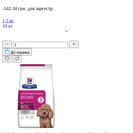
-142.34 грн. для зарєестр.
1,5 кг
10 кг
До кошика