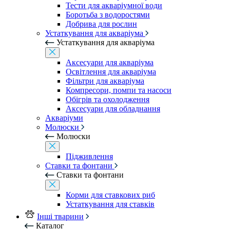
Тести для акваріумної води
Боротьба з водоростями
Добрива для рослин
Устаткування для акваріума
Устаткування для акваріума
Аксесуари для акваріума
Освітлення для акваріума
Фільтри для акваріума
Компресори, помпи та насоси
Обігрів та охолодження
Аксесуари для обладнання
Акваріуми
Молюски
Молюски
Підживлення
Ставки та фонтани
Ставки та фонтани
Корми для ставкових риб
Устаткування для ставків
Інші тварини
Каталог