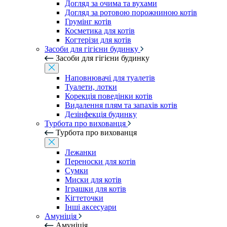
Догляд за очима та вухами
Догляд за ротовою порожниною котів
Грумінг котів
Косметика для котів
Когтерізи для котів
Засоби для гігієни будинку
Засоби для гігієни будинку
Наповнювачі для туалетів
Туалети, лотки
Корекція поведінки котів
Видалення плям та запахів котів
Дезінфекція будинку
Турбота про вихованця
Турбота про вихованця
Лежанки
Переноски для котів
Сумки
Миски для котів
Іграшки для котів
Кігтеточки
Інші аксесуари
Амуніція
Амуніція