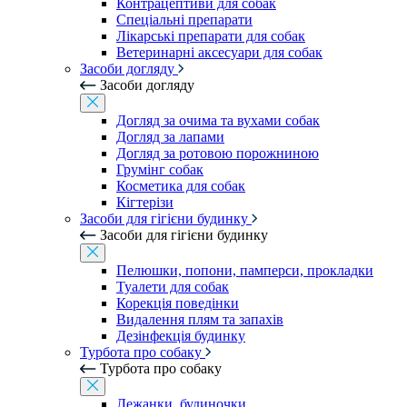
Контрацептиви для собак
Спеціальні препарати
Лікарські препарати для собак
Ветеринарні аксесуари для собак
Засоби догляду
Засоби догляду
Догляд за очима та вухами собак
Догляд за лапами
Догляд за ротовою порожниною
Грумінг собак
Косметика для собак
Кігтерізи
Засоби для гігієни будинку
Засоби для гігієни будинку
Пелюшки, попони, памперси, прокладки
Туалети для собак
Корекція поведінки
Видалення плям та запахів
Дезінфекція будинку
Турбота про собаку
Турбота про собаку
Лежанки, будиночки