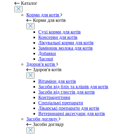
Каталог
Корми для котів
Корми для котів
Сухі корми для котів
Консерви для котів
Лікувальні корми для котів
Замінник молока для котів
Добавки
Ласощі
Здоров'я котів
Здоров'я котів
Вітаміни для котів
Засоби від бліх та кліщів для котів
Засоби від глистів для котів
Контрацептиви
Спеціальні препарати
Лікарські препарати для котів
Ветеринарні аксесуари для котів
Засоби догляду
Засоби догляду