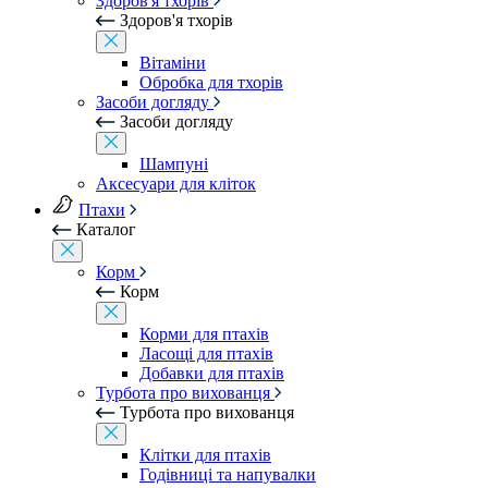
Здоров'я тхорів
Здоров'я тхорів
Вітаміни
Обробка для тхорів
Засоби догляду
Засоби догляду
Шампуні
Аксесуари для кліток
Птахи
Каталог
Корм
Корм
Корми для птахів
Ласощі для птахів
Добавки для птахів
Турбота про вихованця
Турбота про вихованця
Клітки для птахів
Годівниці та напувалки