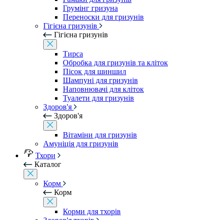
Грумінг гризуна
Переноски для гризунів
Гігієна гризунів
Гігієна гризунів
Тирса
Обробка для гризунів та кліток
Пісок для шиншил
Шампуні для гризунів
Наповнювачі для кліток
Туалети для гризунів
Здоров'я
Здоров'я
Вітаміни для гризунів
Амуніція для гризунів
Тхори
Каталог
Корм
Корм
Корми для тхорів