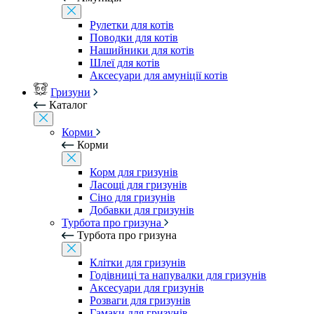
Рулетки для котів
Поводки для котів
Нашийники для котів
Шлеї для котів
Аксесуари для амуніції котів
Гризуни
Каталог
Корми
Корми
Корм для гризунів
Ласощі для гризунів
Сіно для гризунів
Добавки для гризунів
Турбота про гризуна
Турбота про гризуна
Клітки для гризунів
Годівниці та напувалки для гризунів
Аксесуари для гризунів
Розваги для гризунів
Гамаки для гризунів