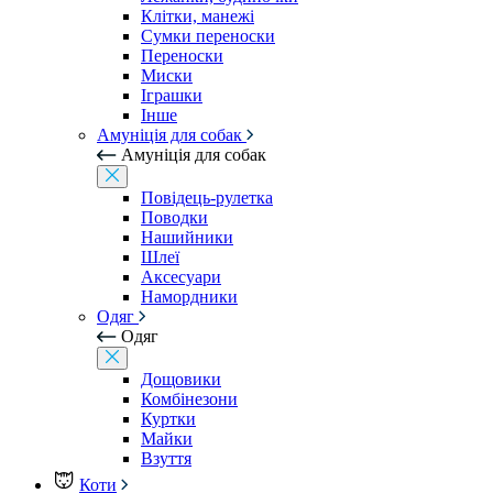
Клітки, манежі
Сумки переноски
Переноски
Миски
Іграшки
Інше
Амуніція для собак
Амуніція для собак
Повідець-рулетка
Поводки
Нашийники
Шлеї
Аксесуари
Намордники
Одяг
Одяг
Дощовики
Комбінезони
Куртки
Майки
Взуття
Коти