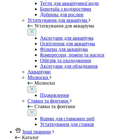
Тести для акваріумної води
Боротьба з водоростями
Добрива для рослин
Устаткування для акваріума
Устаткування для акваріума
Аксесуари для акваріума
Освітлення для акваріума
Фільтри для акваріума
Компресори, помпи та насоси
Обігрів та охолодження
Аксесуари для обладнання
Акваріуми
Молюски
Молюски
Підживлення
Ставки та фонтани
Ставки та фонтани
Корми для ставкових риб
Устаткування для ставків
Інші тварини
Каталог