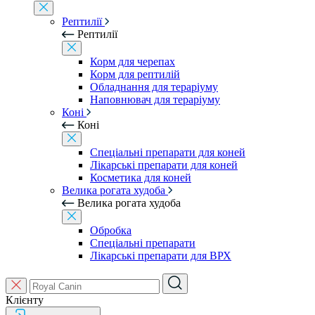
Рептилії
Рептилії
Корм для черепах
Корм для рептилій
Обладнання для тераріуму
Наповнювач для тераріуму
Коні
Коні
Спеціальні препарати для коней
Лікарські препарати для коней
Косметика для коней
Велика рогата худоба
Велика рогата худоба
Обробка
Спеціальні препарати
Лікарські препарати для ВРХ
Клієнту