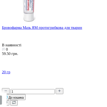
Бровофарма Мазь ЯМ протигрибкова для тварин
В наявності
0
59.50 грн.
20 гр
До кошика