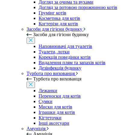
Догляд за очима та вухами
Догляд за ротовою порожниною котів
Грумінг котів
Косметика для котів
Когтерізи для котів
Засоби для гігієни будинку
Засоби для гігієни будинку
Наповнювачі для туалетів
Туалети, лотки
Корекція поведінки котів
Видалення плям та запахів котів
Дезінфекція будинку
Турбота про вихованця
Турбота про вихованця
Лежанки
Переноски для котів
Сумки
Миски для котів
Іграшки для котів
Кігтеточки
Інші аксесуари
Амуніція
Амуніція