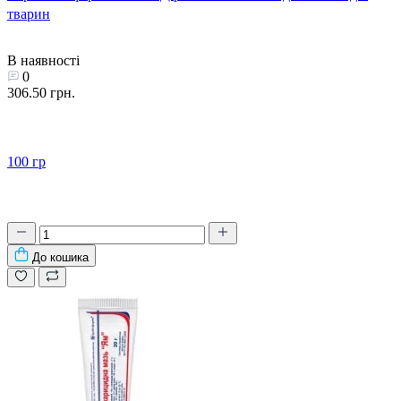
тварин
В наявності
0
306.50 грн.
100 гр
До кошика