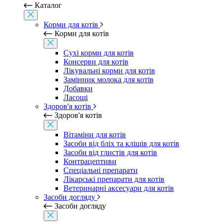
Каталог
Корми для котів
Корми для котів
Сухі корми для котів
Консерви для котів
Лікувальні корми для котів
Замінник молока для котів
Добавки
Ласощі
Здоров'я котів
Здоров'я котів
Вітаміни для котів
Засоби від бліх та кліщів для котів
Засоби від глистів для котів
Контрацептиви
Спеціальні препарати
Лікарські препарати для котів
Ветеринарні аксесуари для котів
Засоби догляду
Засоби догляду