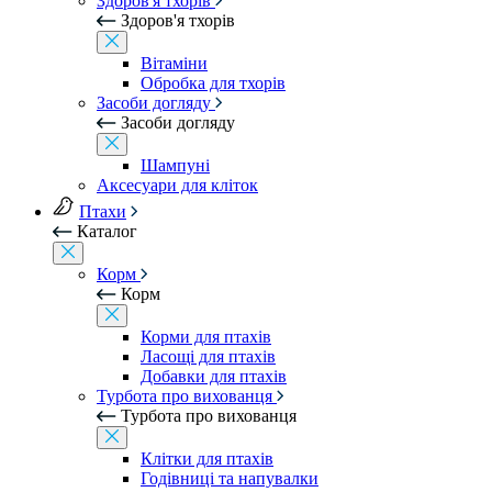
Здоров'я тхорів
Здоров'я тхорів
Вітаміни
Обробка для тхорів
Засоби догляду
Засоби догляду
Шампуні
Аксесуари для кліток
Птахи
Каталог
Корм
Корм
Корми для птахів
Ласощі для птахів
Добавки для птахів
Турбота про вихованця
Турбота про вихованця
Клітки для птахів
Годівниці та напувалки