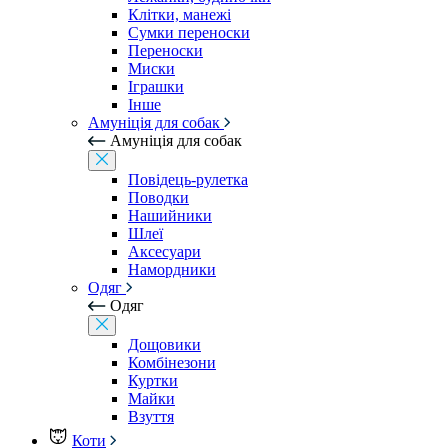
Клітки, манежі
Сумки переноски
Переноски
Миски
Іграшки
Інше
Амуніція для собак
Амуніція для собак
Повідець-рулетка
Поводки
Нашийники
Шлеї
Аксесуари
Намордники
Одяг
Одяг
Дощовики
Комбінезони
Куртки
Майки
Взуття
Коти