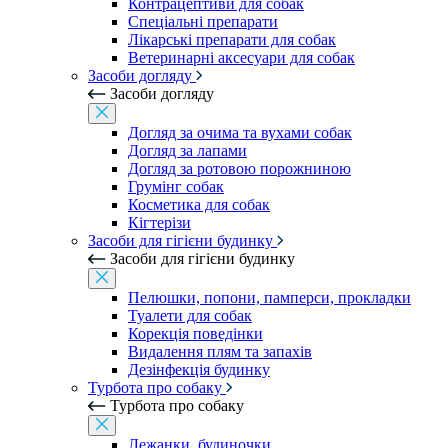
Контрацептиви для собак
Спеціальні препарати
Лікарські препарати для собак
Ветеринарні аксесуари для собак
Засоби догляду
Засоби догляду
Догляд за очима та вухами собак
Догляд за лапами
Догляд за ротовою порожниною
Грумінг собак
Косметика для собак
Кігтерізи
Засоби для гігієни будинку
Засоби для гігієни будинку
Пелюшки, попони, памперси, прокладки
Туалети для собак
Корекція поведінки
Видалення плям та запахів
Дезінфекція будинку
Турбота про собаку
Турбота про собаку
Лежанки, будиночки