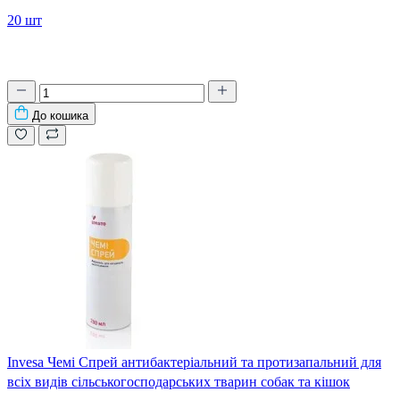
20 шт
До кошика
Invesa Чемі Спрей антибактеріальний та протизапальний для
всіх видів сільськогосподарських тварин собак та кішок