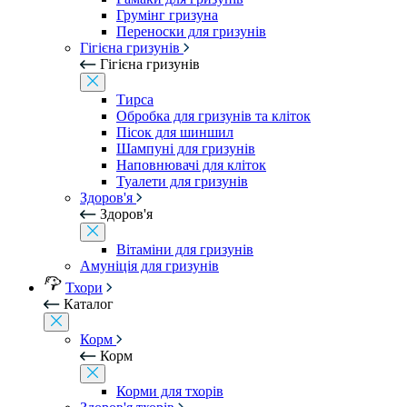
Грумінг гризуна
Переноски для гризунів
Гігієна гризунів
Гігієна гризунів
Тирса
Обробка для гризунів та кліток
Пісок для шиншил
Шампуні для гризунів
Наповнювачі для кліток
Туалети для гризунів
Здоров'я
Здоров'я
Вітаміни для гризунів
Амуніція для гризунів
Тхори
Каталог
Корм
Корм
Корми для тхорів