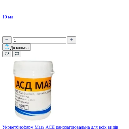
10 мл
До кошика
Укрветбиофарм Мазь АСД ранозагоювальна для всіх видів