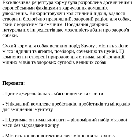
Ексклюзивна рецептура корму була розроблена досвідченими
європейськими фахівцями з харчування домашніх
улюбленців. Використовуючи холістичний підхід, вдалося
створити біологічно правильний, здоровий раціон для собак,
який є корисним та смачним. Поєднання добірних
натуральних інгредієнтів дає можливість дбати про здоров'я
собаки.
Сухий корм для собак великих порід Savory , містить якісне
м'ясо індички та ягняти, помідори, сочевицю та цукіні. Ці
компоненти створені природою для оптимальної кондиції,
міцних м'язів та здорових суглобів великих собак.
Переваги:
- Цінне джерело білків - м'ясо індички та ягняти.
- Унікальний комплекс пребіотиків, пробіотиків та мінералів
для зміцнення імунітету.
- Підтримка оптимальної ваги – рівномірний набір м'язової
маси без відкладання жиру.
- Містить хондропротектори для зміцнення та захисту