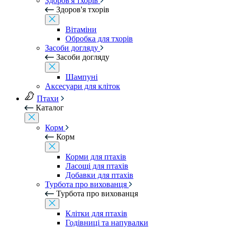
Здоров'я тхорів
Здоров'я тхорів
Вітаміни
Обробка для тхорів
Засоби догляду
Засоби догляду
Шампуні
Аксесуари для кліток
Птахи
Каталог
Корм
Корм
Корми для птахів
Ласощі для птахів
Добавки для птахів
Турбота про вихованця
Турбота про вихованця
Клітки для птахів
Годівниці та напувалки