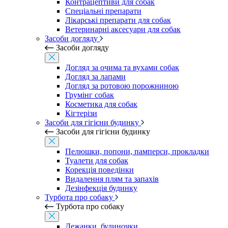
Контрацептиви для собак
Спеціальні препарати
Лікарські препарати для собак
Ветеринарні аксесуари для собак
Засоби догляду
Засоби догляду
Догляд за очима та вухами собак
Догляд за лапами
Догляд за ротовою порожниною
Грумінг собак
Косметика для собак
Кігтерізи
Засоби для гігієни будинку
Засоби для гігієни будинку
Пелюшки, попони, памперси, прокладки
Туалети для собак
Корекція поведінки
Видалення плям та запахів
Дезінфекція будинку
Турбота про собаку
Турбота про собаку
Лежанки, будиночки