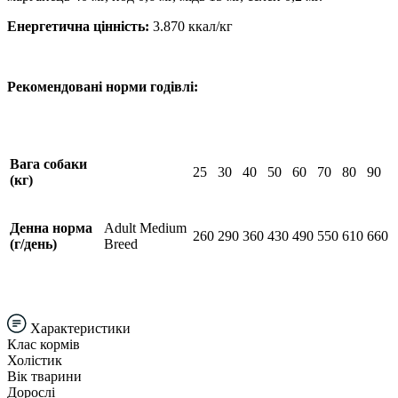
Енергетична цінність:
3.870 ккал/кг
Рекомендовані норми годівлі:
Вага собаки
25
30
40
50
60
70
80
90
(кг)
Денна норма
Adult Medium
260
290
360
430
490
550
610
660
(г/день)
Breed
Характеристики
Клас кормів
Холістик
Вік тварини
Дорослі