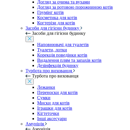
Догляд за очима та вухами
Догляд за ротовою порожниною котів
Грумінг котів
Косметика для котів
Когтерізи для котів
Засоби для гігієни будинку
Засоби для гігієни будинку
Наповнювачі для туалетів
Туалети, лотки
Корекція поведінки котів
Видалення плям та запахів котів
Дезінфекція будинку
Турбота про вихованця
Турбота про вихованця
Лежанки
Переноски для котів
Сумки
Миски для котів
Іграшки для котів
Кігтеточки
Інші аксесуари
Амуніція
Амуніція