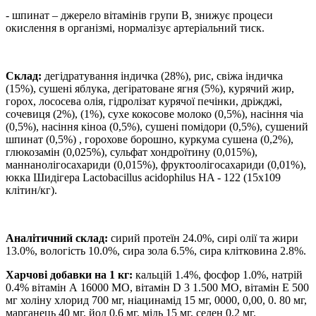
- шпинат – джерело вітамінів групи В, знижує процеси
окислення в організмі, нормалізує артеріальний тиск.
Склад:
дегідратування індичка (28%), рис, свіжа індичка
(15%), сушені яблука, дегіратоване ягня (5%), курячий жир,
горох, лососева олія, гідролізат курячої печінки, дріжджі,
сочевиця (2%), (1%), сухе кокосове молоко (0,5%), насіння чіа
(0,5%), насіння кіноа (0,5%), сушені помідори (0,5%), сушений
шпинат (0,5%) , горохове борошно, куркума сушена (0,2%),
глюкозамін (0,025%), сульфат хондроїтину (0,015%),
маннанолігосахариди (0,015%), фруктоолігосахариди (0,01%),
юкка Шидігера Lactobacillus acidophilus HA - 122 (15х109
клітин/кг).
Аналітичний склад:
сирий протеїн 24.0%, сирі олії та жири
13.0%, вологість 10.0%, сира зола 6.5%, сира клітковина 2.8%.
Харчові добавки на 1 кг:
кальцій 1.4%, фосфор 1.0%, натрій
0.4% вітамін А 16000 МО, вітамін D 3 1.500 МО, вітамін Е 500
мг холіну хлорид 700 мг, ніацинамід 15 мг, 0000, 0,00, 0. 80 мг,
марганець 40 мг, йод 0,6 мг, мідь 15 мг, селен 0,2 мг.