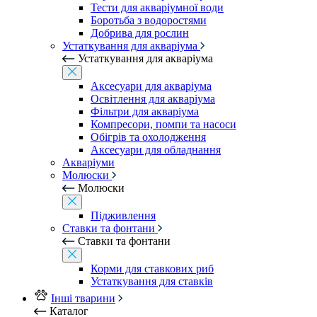
Тести для акваріумної води
Боротьба з водоростями
Добрива для рослин
Устаткування для акваріума
Устаткування для акваріума
Аксесуари для акваріума
Освітлення для акваріума
Фільтри для акваріума
Компресори, помпи та насоси
Обігрів та охолодження
Аксесуари для обладнання
Акваріуми
Молюски
Молюски
Підживлення
Ставки та фонтани
Ставки та фонтани
Корми для ставкових риб
Устаткування для ставків
Інші тварини
Каталог