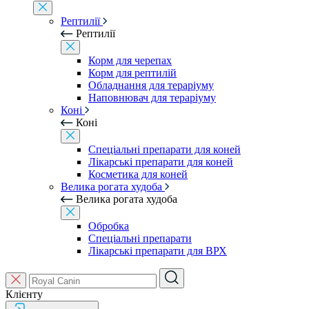
Рептилії
Рептилії
Корм для черепах
Корм для рептилій
Обладнання для тераріуму
Наповнювач для тераріуму
Коні
Коні
Спеціальні препарати для коней
Лікарські препарати для коней
Косметика для коней
Велика рогата худоба
Велика рогата худоба
Обробка
Спеціальні препарати
Лікарські препарати для ВРХ
Клієнту