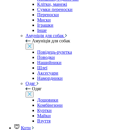
Клітки, манежі
Сумки переноски
Переноски
Миски
Іграшки
Інше
Амуніція для собак
Амуніція для собак
Повідець-рулетка
Поводки
Нашийники
Шлеї
Аксесуари
Намордники
Одяг
Одяг
Дощовики
Комбінезони
Куртки
Майки
Взуття
Коти