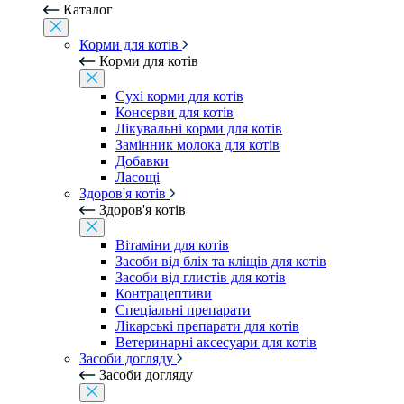
Каталог
Корми для котів
Корми для котів
Сухі корми для котів
Консерви для котів
Лікувальні корми для котів
Замінник молока для котів
Добавки
Ласощі
Здоров'я котів
Здоров'я котів
Вітаміни для котів
Засоби від бліх та кліщів для котів
Засоби від глистів для котів
Контрацептиви
Спеціальні препарати
Лікарські препарати для котів
Ветеринарні аксесуари для котів
Засоби догляду
Засоби догляду