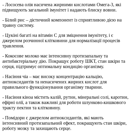
- Лососева олія насичена жирними кислотами Омега-3, які
підвищують загальний імунітет і надають блиску вовни.
- Білий рис – дієтичний компонент із сприятливою дією на
травну систему.
- Цукіні багаті на вітамін С для зміцнення імунітету, і є
джерелом розчинної клітковини для нормалізації процесів
травлення.
- Кокосове молоко має інтенсивну протизапальну та
антибактеріальну дію. Покращує роботу ШКТ, стан шкіри та
серця, підтримує оптимальну кондицію організму.
- Насіння чіа – має високу концентрацію кальцію,
антиоксидантів та ненасичених жирних кислот для
правильного функціонування організму тварини.
- Насіння кіноа містить калій, рутин, мінеральні солі, каротин,
ефірні олії, а також важливі для роботи шлунково-кишкового
тракту пектин та клітковину.
- Помідори є джерелом антиоксидантів, які мають
інтенсивний протизапальний ефект, покращують стан шкіри,
роботу мозку та захищають серце.