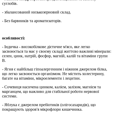
суглобів.
- збалансований низькозерновий склад.
- Без барвників та ароматизаторів.
особливості:
- Індичка - високобілкове дієтичне м'ясо, яке легко
засвоюється та має у своєму складі життєво важливі мінерали:
селен, цинк, натрій, фосфор, магній, калій та вітаміни групи
B.
- Ягня є найбільш гіпоалергенним і ніжним джерелом білка,
що легко засвоюється організмом. Не містить холестерину,
багате на вітаміни, мікроелементи і лецитин.
- Сочевиця насичена цинком, калієм, залізом, магнієм та
марганцем, що важливо для стабільної роботи нервової
системи.
- Яблука є джерелом пребіотиків (олігосахаридів), що
покращують здоров'я мікрофлори кишечника.