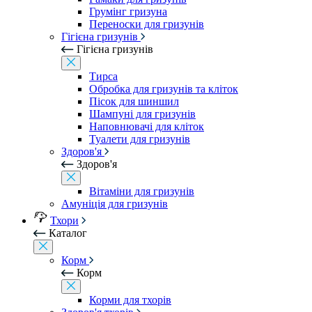
Грумінг гризуна
Переноски для гризунів
Гігієна гризунів
Гігієна гризунів
Тирса
Обробка для гризунів та кліток
Пісок для шиншил
Шампуні для гризунів
Наповнювачі для кліток
Туалети для гризунів
Здоров'я
Здоров'я
Вітаміни для гризунів
Амуніція для гризунів
Тхори
Каталог
Корм
Корм
Корми для тхорів