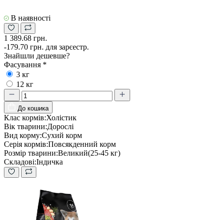
В наявності
1 389.68 грн.
-179.70 грн. для зарєестр.
Знайшли дешевше?
Фасування
*
3 кг
12 кг
До кошика
Клас кормів:
Холістик
Вік тварини:
Дорослі
Вид корму:
Сухий корм
Серія кормів:
Повсякденний корм
Розмір тварини:
Великий(25-45 кг)
Складові:
Індичка