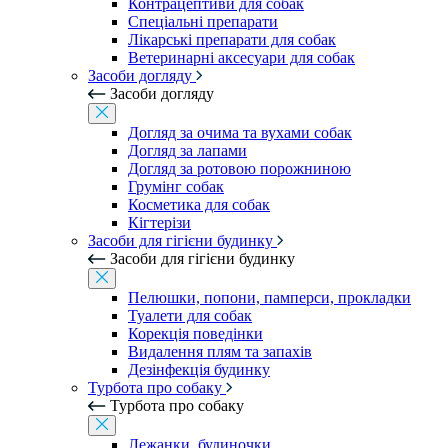
Контрацептиви для собак
Спеціальні препарати
Лікарські препарати для собак
Ветеринарні аксесуари для собак
Засоби догляду
Засоби догляду
Догляд за очима та вухами собак
Догляд за лапами
Догляд за ротовою порожниною
Грумінг собак
Косметика для собак
Кігтерізи
Засоби для гігієни будинку
Засоби для гігієни будинку
Пелюшки, попони, памперси, прокладки
Туалети для собак
Корекція поведінки
Видалення плям та запахів
Дезінфекція будинку
Турбота про собаку
Турбота про собаку
Лежанки, будиночки