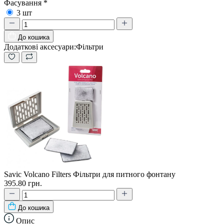
Фасування
*
3 шт
До кошика
Додаткові аксесуари:
Фільтри
Savic Volcano Filters Фільтри для питного фонтану
395.80 грн.
До кошика
Опис