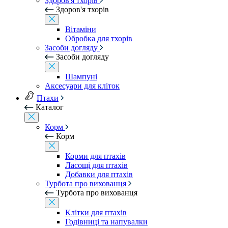
Здоров'я тхорів
Здоров'я тхорів
Вітаміни
Обробка для тхорів
Засоби догляду
Засоби догляду
Шампуні
Аксесуари для кліток
Птахи
Каталог
Корм
Корм
Корми для птахів
Ласощі для птахів
Добавки для птахів
Турбота про вихованця
Турбота про вихованця
Клітки для птахів
Годівниці та напувалки