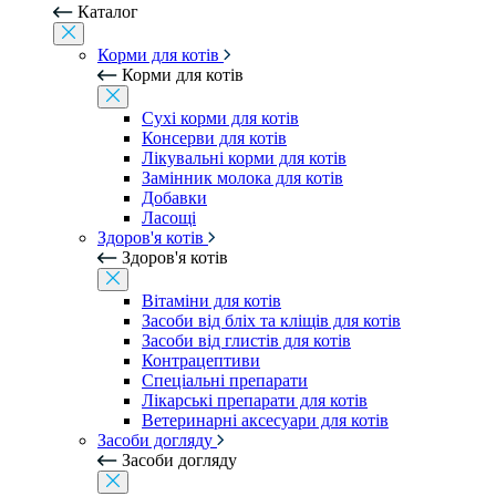
Каталог
Корми для котів
Корми для котів
Сухі корми для котів
Консерви для котів
Лікувальні корми для котів
Замінник молока для котів
Добавки
Ласощі
Здоров'я котів
Здоров'я котів
Вітаміни для котів
Засоби від бліх та кліщів для котів
Засоби від глистів для котів
Контрацептиви
Спеціальні препарати
Лікарські препарати для котів
Ветеринарні аксесуари для котів
Засоби догляду
Засоби догляду