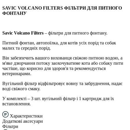
SAVIC VOLCANO FILTERS ФІЛЬТРИ ДЛЯ ПИТНОГО
ФОНТАНУ
Savic
Volcano Filters
– фільтри для питного фонтану.
Питний фонтан, автопоїлка, для котів усіх порід та собак
малих та середніх порід.
Він забезпечить вашого вихованця свіжою питною водою, а
м'яке дзюрчання потоку заохочуватиме кота або собаку пити
частіше, що корисно для здоров'я та рекомендується
ветеринарами.
Вугільний фільтр відфільтровує вовну та забруднення, надає
воді свіжого смаку.
У комплекті – 3 шт. вугільний фільтр і 1 картридж для їх
встановлення.
Характеристики
Додаткові аксесуари
Фільтри