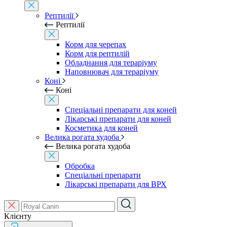
Рептилії
Рептилії
Корм для черепах
Корм для рептилій
Обладнання для тераріуму
Наповнювач для тераріуму
Коні
Коні
Спеціальні препарати для коней
Лікарські препарати для коней
Косметика для коней
Велика рогата худоба
Велика рогата худоба
Обробка
Спеціальні препарати
Лікарські препарати для ВРХ
Клієнту