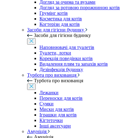
Догляд за очима та вухами
Догляд за ротовою порожниною котів
Грумінг котів
Косметика для котів
Когтерізи для котів
Засоби для гігієни будинку
Засоби для гігієни будинку
Наповнювачі для туалетів
Туалети, лотки
Корекція поведінки котів
Видалення плям та запахів котів
Дезінфекція будинку
Турбота про вихованця
Турбота про вихованця
Лежанки
Переноски для котів
Сумки
Миски для котів
Іграшки для котів
Кігтеточки
Інші аксесуари
Амуніція
Амуніція