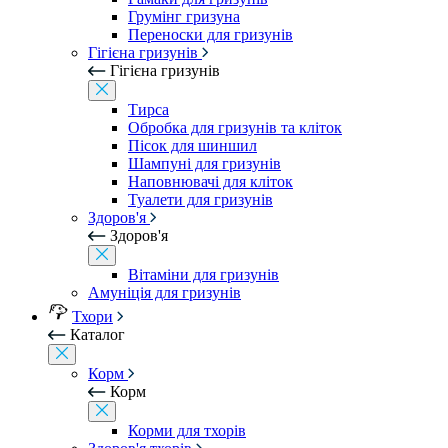
Грумінг гризуна
Переноски для гризунів
Гігієна гризунів
Гігієна гризунів
Тирса
Обробка для гризунів та кліток
Пісок для шиншил
Шампуні для гризунів
Наповнювачі для кліток
Туалети для гризунів
Здоров'я
Здоров'я
Вітаміни для гризунів
Амуніція для гризунів
Тхори
Каталог
Корм
Корм
Корми для тхорів