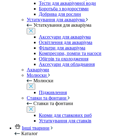
Тести для акваріумної води
Боротьба з водоростями
Добрива для рослин
Устаткування для акваріума
Устаткування для акваріума
Аксесуари для акваріума
Освітлення для акваріума
Фільтри для акваріума
Компресори, помпи та насоси
Обігрів та охолодження
Аксесуари для обладнання
Акваріуми
Молюски
Молюски
Підживлення
Ставки та фонтани
Ставки та фонтани
Корми для ставкових риб
Устаткування для ставків
Інші тварини
Каталог