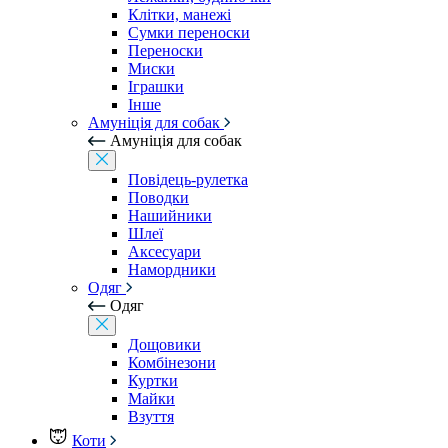
Клітки, манежі
Сумки переноски
Переноски
Миски
Іграшки
Інше
Амуніція для собак
Амуніція для собак
Повідець-рулетка
Поводки
Нашийники
Шлеї
Аксесуари
Намордники
Одяг
Одяг
Дощовики
Комбінезони
Куртки
Майки
Взуття
Коти