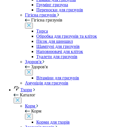
Грумінг гризуна
Переноски для гризунів
Гігієна гризунів
Гігієна гризунів
Тирса
Обробка для гризунів та кліток
Пісок для шиншил
Шампуні для гризунів
Наповнювачі для кліток
Туалети для гризунів
Здоров'я
Здоров'я
Вітаміни для гризунів
Амуніція для гризунів
Тхори
Каталог
Корм
Корм
Корми для тхорів