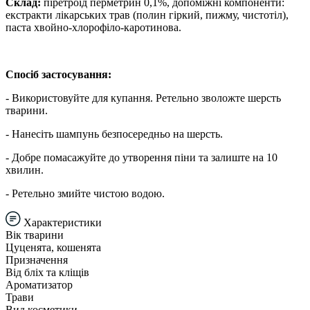
Склад:
піретроїд перметрин 0,1%, допоміжні компоненти:
екстракти лікарських трав (полин гіркий, пижму, чистотіл),
паста хвойно-хлорофіло-каротинова.
Спосіб застосування:
- Використовуйте для купання. Ретельно зволожте шерсть
тварини.
- Нанесіть шампунь безпосередньо на шерсть.
- Добре помасажуйте до утворення піни та залиште на 10
хвилин.
- Ретельно змийте чистою водою.
Характеристики
Вік тварини
Цуценята, кошенята
Призначення
Від бліх та кліщів
Ароматизатор
Трави
Вид косметики