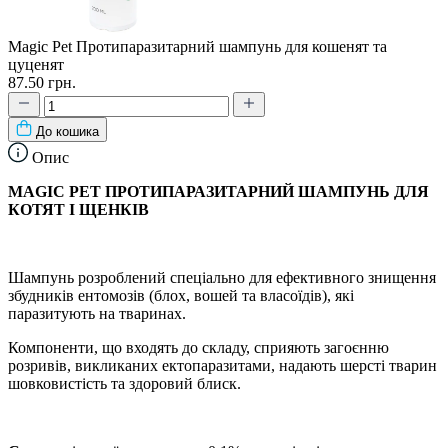
Magic Pet Протипаразитарний шампунь для кошенят та
цуценят
87.50 грн.
До кошика
Опис
MAGIC PET ПРОТИПАРАЗИТАРНИЙ ШАМПУНЬ ДЛЯ
КОТЯТ І ЩЕНКІВ
Шампунь розроблений спеціально для ефективного знищення
збудників ентомозів (блох, вошей та власоїдів), які
паразитують на тваринах.
Компоненти, що входять до складу, сприяють загоєнню
розривів, викликаних ектопаразитами, надають шерсті тварин
шовковистість та здоровий блиск.