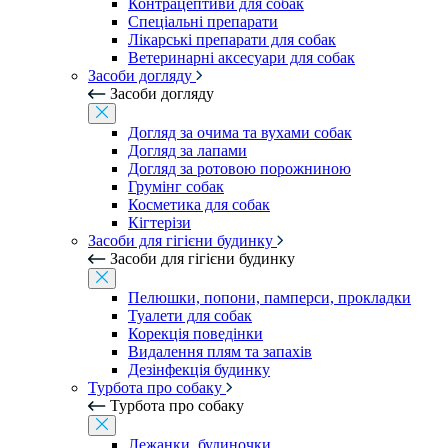
Контрацептиви для собак
Спеціальні препарати
Лікарські препарати для собак
Ветеринарні аксесуари для собак
Засоби догляду
Засоби догляду
Догляд за очима та вухами собак
Догляд за лапами
Догляд за ротовою порожниною
Грумінг собак
Косметика для собак
Кігтерізи
Засоби для гігієни будинку
Засоби для гігієни будинку
Пелюшки, попони, памперси, прокладки
Туалети для собак
Корекція поведінки
Видалення плям та запахів
Дезінфекція будинку
Турбота про собаку
Турбота про собаку
Лежанки, будиночки