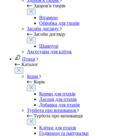
Здоров'я тхорів
Здоров'я тхорів
Вітаміни
Обробка для тхорів
Засоби догляду
Засоби догляду
Шампуні
Аксесуари для кліток
Птахи
Каталог
Корм
Корм
Корми для птахів
Ласощі для птахів
Добавки для птахів
Турбота про вихованця
Турбота про вихованця
Клітки для птахів
Годівниці та напувалки