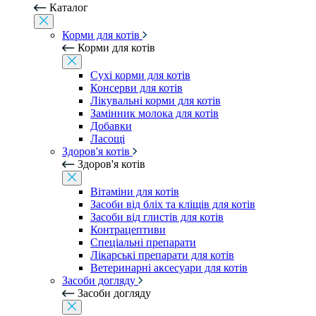
Каталог
Корми для котів
Корми для котів
Сухі корми для котів
Консерви для котів
Лікувальні корми для котів
Замінник молока для котів
Добавки
Ласощі
Здоров'я котів
Здоров'я котів
Вітаміни для котів
Засоби від бліх та кліщів для котів
Засоби від глистів для котів
Контрацептиви
Спеціальні препарати
Лікарські препарати для котів
Ветеринарні аксесуари для котів
Засоби догляду
Засоби догляду