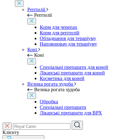
Рептилії
Рептилії
Корм для черепах
Корм для рептилій
Обладнання для тераріуму
Наповнювач для тераріуму
Коні
Коні
Спеціальні препарати для коней
Лікарські препарати для коней
Косметика для коней
Велика рогата худоба
Велика рогата худоба
Обробка
Спеціальні препарати
Лікарські препарати для ВРХ
Клієнту