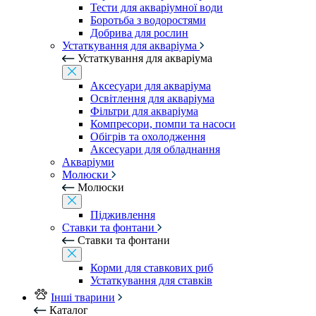
Тести для акваріумної води
Боротьба з водоростями
Добрива для рослин
Устаткування для акваріума
Устаткування для акваріума
Аксесуари для акваріума
Освітлення для акваріума
Фільтри для акваріума
Компресори, помпи та насоси
Обігрів та охолодження
Аксесуари для обладнання
Акваріуми
Молюски
Молюски
Підживлення
Ставки та фонтани
Ставки та фонтани
Корми для ставкових риб
Устаткування для ставків
Інші тварини
Каталог