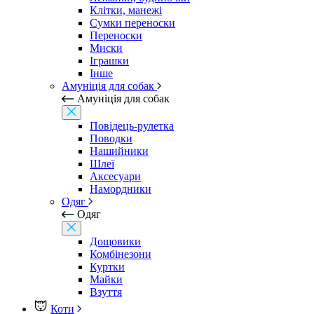
Клітки, манежі
Сумки переноски
Переноски
Миски
Іграшки
Інше
Амуніція для собак
Амуніція для собак
Повідець-рулетка
Поводки
Нашийники
Шлеї
Аксесуари
Намордники
Одяг
Одяг
Дощовики
Комбінезони
Куртки
Майки
Взуття
Коти