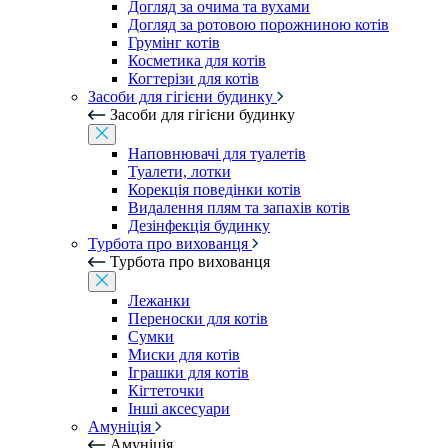
Догляд за очима та вухами
Догляд за ротовою порожниною котів
Грумінг котів
Косметика для котів
Когтерізи для котів
Засоби для гігієни будинку
Засоби для гігієни будинку
Наповнювачі для туалетів
Туалети, лотки
Корекція поведінки котів
Видалення плям та запахів котів
Дезінфекція будинку
Турбота про вихованця
Турбота про вихованця
Лежанки
Переноски для котів
Сумки
Миски для котів
Іграшки для котів
Кігтеточки
Інші аксесуари
Амуніція
Амуніція