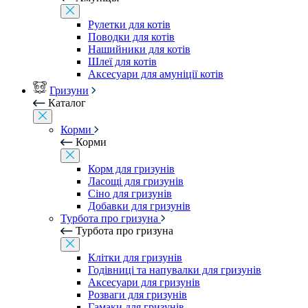
Рулетки для котів
Поводки для котів
Нашийники для котів
Шлеї для котів
Аксесуари для амуніції котів
Гризуни
Каталог
Корми
Корми
Корм для гризунів
Ласощі для гризунів
Сіно для гризунів
Добавки для гризунів
Турбота про гризуна
Турбота про гризуна
Клітки для гризунів
Годівниці та напувалки для гризунів
Аксесуари для гризунів
Розваги для гризунів
Гамаки для гризунів