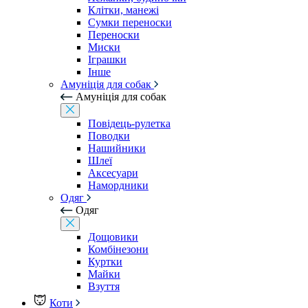
Клітки, манежі
Сумки переноски
Переноски
Миски
Іграшки
Інше
Амуніція для собак
Амуніція для собак
Повідець-рулетка
Поводки
Нашийники
Шлеї
Аксесуари
Намордники
Одяг
Одяг
Дощовики
Комбінезони
Куртки
Майки
Взуття
Коти