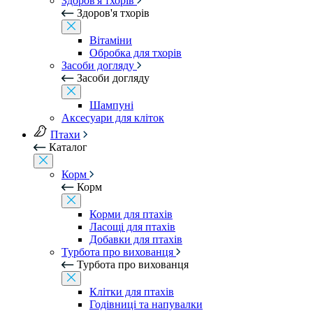
Здоров'я тхорів
Здоров'я тхорів
Вітаміни
Обробка для тхорів
Засоби догляду
Засоби догляду
Шампуні
Аксесуари для кліток
Птахи
Каталог
Корм
Корм
Корми для птахів
Ласощі для птахів
Добавки для птахів
Турбота про вихованця
Турбота про вихованця
Клітки для птахів
Годівниці та напувалки