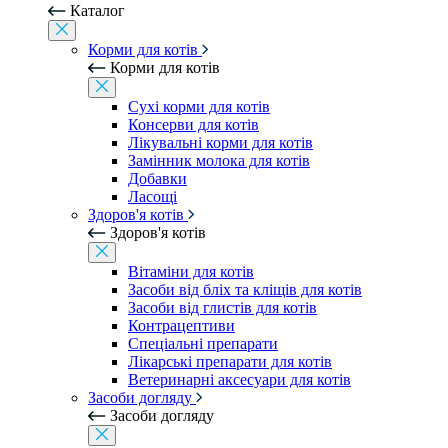
Каталог
Корми для котів
Корми для котів
Сухі корми для котів
Консерви для котів
Лікувальні корми для котів
Замінник молока для котів
Добавки
Ласощі
Здоров'я котів
Здоров'я котів
Вітаміни для котів
Засоби від бліх та кліщів для котів
Засоби від глистів для котів
Контрацептиви
Спеціальні препарати
Лікарські препарати для котів
Ветеринарні аксесуари для котів
Засоби догляду
Засоби догляду