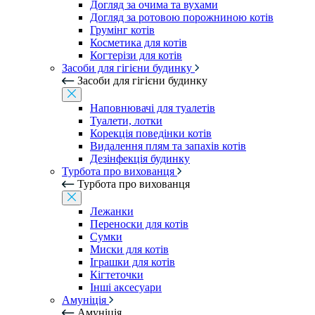
Догляд за очима та вухами
Догляд за ротовою порожниною котів
Грумінг котів
Косметика для котів
Когтерізи для котів
Засоби для гігієни будинку
Засоби для гігієни будинку
Наповнювачі для туалетів
Туалети, лотки
Корекція поведінки котів
Видалення плям та запахів котів
Дезінфекція будинку
Турбота про вихованця
Турбота про вихованця
Лежанки
Переноски для котів
Сумки
Миски для котів
Іграшки для котів
Кігтеточки
Інші аксесуари
Амуніція
Амуніція