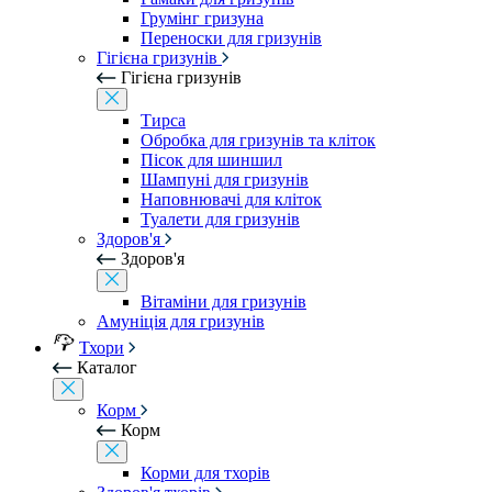
Грумінг гризуна
Переноски для гризунів
Гігієна гризунів
Гігієна гризунів
Тирса
Обробка для гризунів та кліток
Пісок для шиншил
Шампуні для гризунів
Наповнювачі для кліток
Туалети для гризунів
Здоров'я
Здоров'я
Вітаміни для гризунів
Амуніція для гризунів
Тхори
Каталог
Корм
Корм
Корми для тхорів