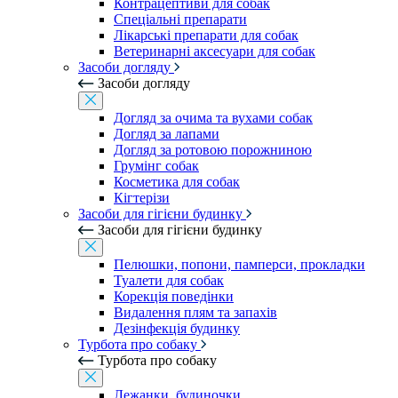
Контрацептиви для собак
Спеціальні препарати
Лікарські препарати для собак
Ветеринарні аксесуари для собак
Засоби догляду
Засоби догляду
Догляд за очима та вухами собак
Догляд за лапами
Догляд за ротовою порожниною
Грумінг собак
Косметика для собак
Кігтерізи
Засоби для гігієни будинку
Засоби для гігієни будинку
Пелюшки, попони, памперси, прокладки
Туалети для собак
Корекція поведінки
Видалення плям та запахів
Дезінфекція будинку
Турбота про собаку
Турбота про собаку
Лежанки, будиночки