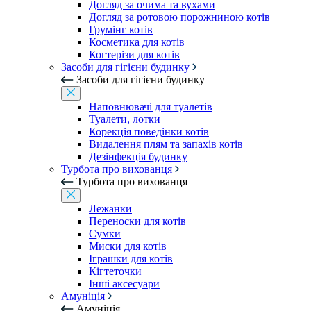
Догляд за очима та вухами
Догляд за ротовою порожниною котів
Грумінг котів
Косметика для котів
Когтерізи для котів
Засоби для гігієни будинку
Засоби для гігієни будинку
Наповнювачі для туалетів
Туалети, лотки
Корекція поведінки котів
Видалення плям та запахів котів
Дезінфекція будинку
Турбота про вихованця
Турбота про вихованця
Лежанки
Переноски для котів
Сумки
Миски для котів
Іграшки для котів
Кігтеточки
Інші аксесуари
Амуніція
Амуніція