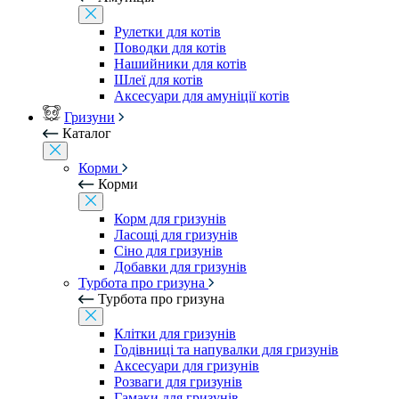
Рулетки для котів
Поводки для котів
Нашийники для котів
Шлеї для котів
Аксесуари для амуніції котів
Гризуни
Каталог
Корми
Корми
Корм для гризунів
Ласощі для гризунів
Сіно для гризунів
Добавки для гризунів
Турбота про гризуна
Турбота про гризуна
Клітки для гризунів
Годівниці та напувалки для гризунів
Аксесуари для гризунів
Розваги для гризунів
Гамаки для гризунів