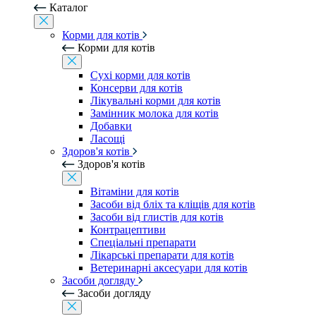
Каталог
Корми для котів
Корми для котів
Сухі корми для котів
Консерви для котів
Лікувальні корми для котів
Замінник молока для котів
Добавки
Ласощі
Здоров'я котів
Здоров'я котів
Вітаміни для котів
Засоби від бліх та кліщів для котів
Засоби від глистів для котів
Контрацептиви
Спеціальні препарати
Лікарські препарати для котів
Ветеринарні аксесуари для котів
Засоби догляду
Засоби догляду