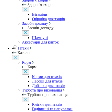
Здоров'я тхорів
Здоров'я тхорів
Вітаміни
Обробка для тхорів
Засоби догляду
Засоби догляду
Шампуні
Аксесуари для кліток
Птахи
Каталог
Корм
Корм
Корми для птахів
Ласощі для птахів
Добавки для птахів
Турбота про вихованця
Турбота про вихованця
Клітки для птахів
Годівниці та напувалки