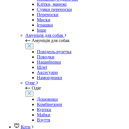
Клітки, манежі
Сумки переноски
Переноски
Миски
Іграшки
Інше
Амуніція для собак
Амуніція для собак
Повідець-рулетка
Поводки
Нашийники
Шлеї
Аксесуари
Намордники
Одяг
Одяг
Дощовики
Комбінезони
Куртки
Майки
Взуття
Коти