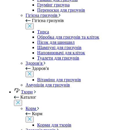
Грумінг гризуна
Переноски для гризунів
Гігієна гризунів
Гігієна гризунів
Тирса
Обробка для гризунів та кліток
Пісок для шиншил
Шампуні для гризунів
Наповнювачі для кліток
Туалети для гризунів
Здоров'я
Здоров'я
Вітаміни для гризунів
Амуніція для гризунів
Тхори
Каталог
Корм
Корм
Корми для тхорів