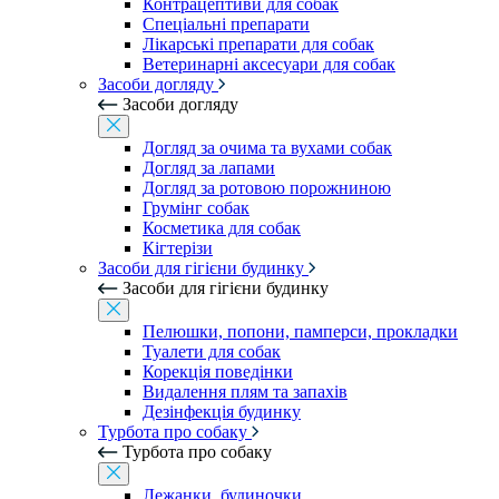
Контрацептиви для собак
Спеціальні препарати
Лікарські препарати для собак
Ветеринарні аксесуари для собак
Засоби догляду
Засоби догляду
Догляд за очима та вухами собак
Догляд за лапами
Догляд за ротовою порожниною
Грумінг собак
Косметика для собак
Кігтерізи
Засоби для гігієни будинку
Засоби для гігієни будинку
Пелюшки, попони, памперси, прокладки
Туалети для собак
Корекція поведінки
Видалення плям та запахів
Дезінфекція будинку
Турбота про собаку
Турбота про собаку
Лежанки, будиночки